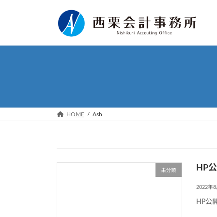
コ
ナ
ン
ビ
テ
ゲ
ン
ー
ツ
シ
へ
ョ
ス
ン
キ
に
ッ
移
プ
動
HOME
Ash
HP
未分類
2022年
HP公