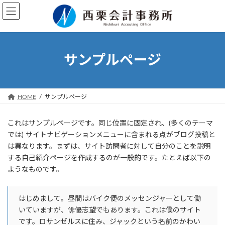
コ
ナ
ン
ビ
テ
ゲ
ン
ー
ツ
シ
サンプルページ
へ
ョ
ス
ン
キ
に
ッ
移
HOME
サンプルページ
プ
動
これはサンプルページです。同じ位置に固定され、(多くのテーマ
では) サイトナビゲーションメニューに含まれる点がブログ投稿と
は異なります。まずは、サイト訪問者に対して自分のことを説明
する自己紹介ページを作成するのが一般的です。たとえば以下の
ようなものです。
はじめまして。昼間はバイク便のメッセンジャーとして働
いていますが、俳優志望でもあります。これは僕のサイト
です。ロサンゼルスに住み、ジャックという名前のかわい